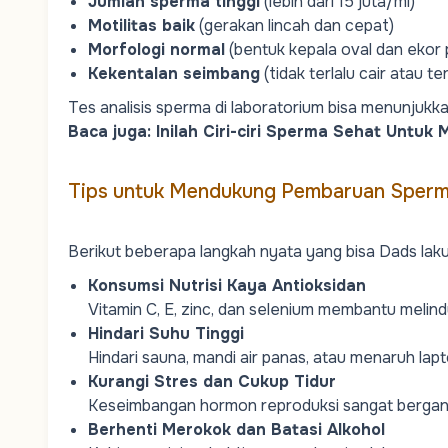
Jumlah sperma tinggi
(lebih dari 15 juta/ml)
Motilitas baik
(gerakan lincah dan cepat)
Morfologi normal
(bentuk kepala oval dan ekor 
Kekentalan seimbang
(tidak terlalu cair atau te
Tes analisis sperma di laboratorium bisa menunjukkan n
Baca juga:
Inilah Ciri-ciri Sperma Sehat Untu
Tips untuk Mendukung Pembaruan Sperm
Berikut beberapa langkah nyata yang bisa
Dads
lak
Konsumsi Nutrisi Kaya Antioksidan
Vitamin C, E, zinc, dan selenium membantu melin
Hindari Suhu Tinggi
Hindari sauna, mandi air panas, atau menaruh lapt
Kurangi Stres dan Cukup Tidur
Keseimbangan hormon reproduksi sangat bergantu
Berhenti Merokok dan Batasi Alkohol