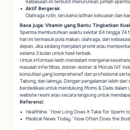
Kebiasaan ini terbukti menurunkan jumlah sperm
Aktif Bergerak
Olahraga rutin, terutama latihan kekuatan dan ka
Baca juga:
Vitamin yang Bantu Tingkatkan Kua
Sperma membutuhkan waktu sekitar 64 hingga 74 ha
hari ini termasuk pola makan, olahraga, dan kebias
depan. Jika sedang menjalani promil atau memperbai
selama 3 bulan untuk hasil terbaik.
Untuk
informasi
lebih
mendalam
mengenai
kesehat
masalah
infertilitas
,
dokter-dokter
di Morula IVF In
konsultasi
yang
komprehensif
dan
profesional
sert
Tabung
, dan
lainnya
.
Dengan
pengalaman
lebih
dari
berdedikasi
untuk
mendukung
Moms & Dads
dalam
website
resmi
atau
secara
langsung
untuk
mendapa
Referensi:
Healthline.
“How Long Does It Take for Sperm t
Medical News Today.
“How Often Does the Bo