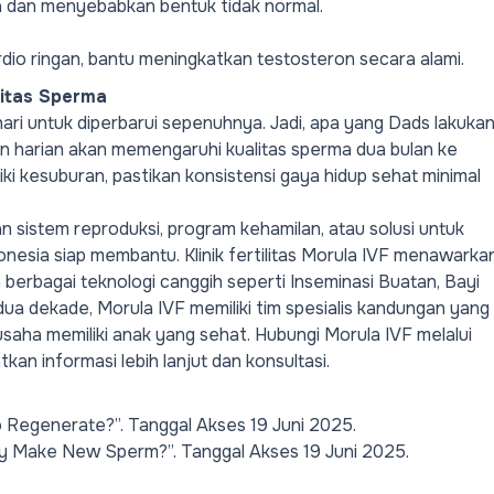
a dan menyebabkan bentuk tidak normal.
rdio ringan, bantu meningkatkan testosteron secara alami.
litas Sperma
ri untuk diperbarui sepenuhnya. Jadi, apa yang
Dads
lakuka
aan harian akan memengaruhi kualitas sperma dua bulan ke
ki kesuburan, pastikan konsistensi gaya hidup sehat minimal
an
sistem
reproduksi
,
program
kehamilan
,
atau
solusi
untuk
donesia
siap
membantu
.
Klinik
fertilitas
Morula IVF
menawarka
a
berbagai
teknologi
canggih
seperti
Inseminasi
Buata
n
,
Bayi
dua
dekade
, Morula IVF
memiliki
tim
spesialis
kandungan
yang
usaha
memiliki
anak
yang
sehat
.
Hubungi
Morula IVF
melalui
tkan
informasi
lebih
lanjut
dan
konsultasi
.
o Regenerate?”
. Tanggal Akses 19 Juni 2025.
dy Make New Sperm?”
. Tanggal Akses 19 Juni 2025.