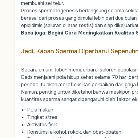
membuahi sel telur.
Proses spermatogenesis berlangsung selama sekitar 
berasal dari proses yang dimulai lebih dari dua bul
epididimis
(saluran di atas testis) dan siap dikeluarka
Baca juga:
Begini Cara Meningkatkan Kualitas
Jadi, Kapan Sperma Diperbarui Sepenuh
Secara umum, tubuh memperbarui seluruh populasi spe
Dads
menjalani pola hidup sehat selama 70 hari bert
periode itu akan merefleksikan perbaikan dari gaya 
Namun, penting untuk diketahui bahwa meskipun pro
kuantitas sperma sangat dipengaruhi oleh faktor eks
Pola makan
Tingkat stres
Aktivitas fisik
Konsumsi
alkohol
,
rokok
, dan
obat-obatan