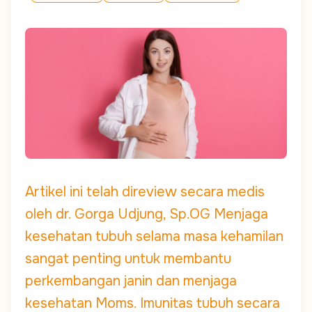
Artikel ini telah direview secara medis
oleh dr. Gorga Udjung, Sp.OG Menjaga
kesehatan tubuh selama masa kehamilan
sangat penting untuk membantu
perkembangan janin dan menjaga
kesehatan Moms. Imunitas tubuh secara