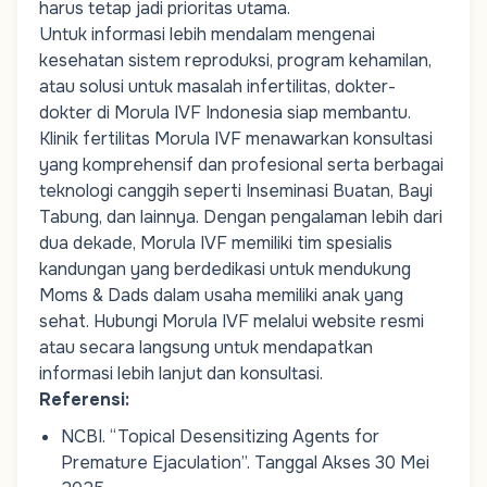
harus tetap jadi prioritas utama.
Untuk
informasi
lebih
mendalam
mengenai
kesehatan
sistem
reproduksi
,
program
kehamilan
,
atau
solusi
untuk
masalah
infertilitas
,
dokter-
dokter
di Morula IVF Indonesia
siap
membantu
.
Klinik
fertilitas
Morula IVF
menawarkan
konsultasi
yang
komprehensif
dan
profesional
serta
berbagai
teknologi
canggih
seperti
Inseminasi
Buata
n
,
Bayi
Tabung
, dan
lainnya
.
Dengan
pengalaman
lebih
dari
dua
dekade
, Morula IVF
memiliki
tim
spesialis
kandungan
yang
berdedikasi
untuk
mendukung
Moms & Dads
dalam
usaha
memiliki
anak
yang
sehat
.
Hubungi
Morula IVF
melalui
website
resmi
atau
secara
langsung
untuk
mendapatkan
informasi
lebih
lanjut
dan
konsultasi
.
Referensi:
NCBI.
“Topical Desensitizing Agents for
Premature Ejaculation”
. Tanggal Akses 30 Mei