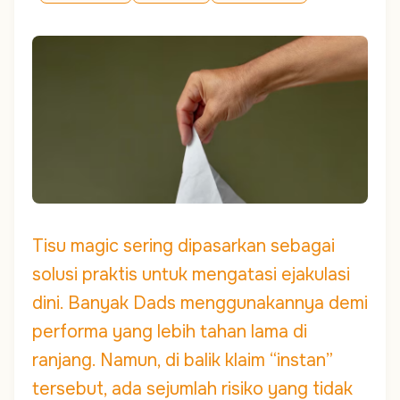
Tisu magic sering dipasarkan sebagai
solusi praktis untuk mengatasi ejakulasi
dini. Banyak Dads menggunakannya demi
performa yang lebih tahan lama di
ranjang. Namun, di balik klaim “instan”
tersebut, ada sejumlah risiko yang tidak