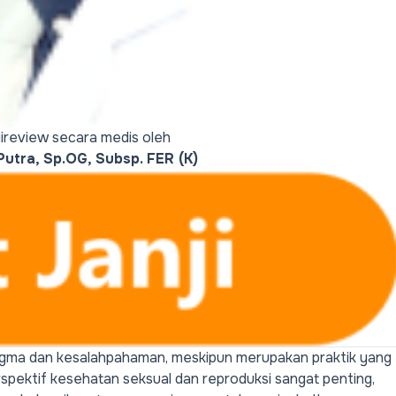
h direview secara medis oleh
utra, Sp.OG, Subsp. FER (K)
i stigma dan kesalahpahaman, meskipun merupakan praktik yang
rspektif kesehatan seksual dan reproduksi sangat penting,