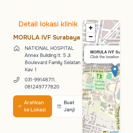
Detail lokasi klinik
+
−
MORULA IVF Surabaya
NATIONAL HOSPITAL
MORULA IVF Surabaya
Annex Building lt. 5 Jl.
Click the location to expl
Boulevard Family Selatan
Kav. 1
031-99148711,
081249777820
Arahkan
Buat
ke Lokasi
Janji
Leaflet