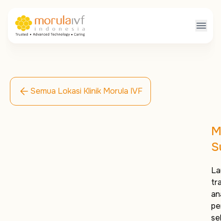
Semua Lokasi Klinik Morula IVF
M
S
La
tr
an
pe
se