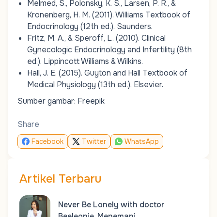
Melmed, S., Polonsky, K. S., Larsen, P. R., &
Kronenberg, H. M. (2011). Williams Textbook of
Endocrinology (12th ed.). Saunders.
Fritz, M. A., & Speroff, L. (2010). Clinical
Gynecologic Endocrinology and Infertility (8th
ed.). Lippincott Williams & Wilkins.
Hall, J. E. (2015). Guyton and Hall Textbook of
Medical Physiology (13th ed.). Elsevier.
Sumber gambar: Freepik
Share
Facebook
Twitter
WhatsApp
Artikel Terbaru
Never Be Lonely with doctor
Beeleonie, Menemani…