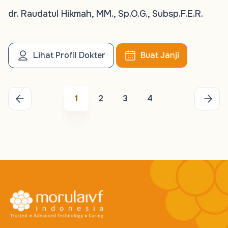
dr. Raudatul Hikmah, MM., Sp.O.G., Subsp.F.E.R.
Lihat Profil Dokter
Buat Janji
1
2
3
4