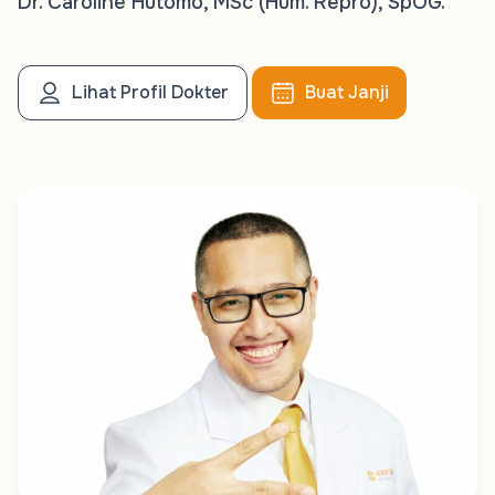
Dr. Caroline Hutomo, MSc (Hum. Repro), SpOG.
Lihat Profil Dokter
Buat Janji