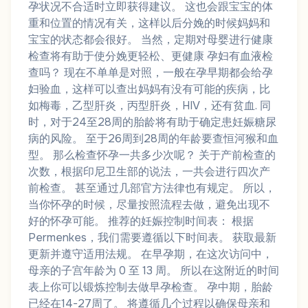
孕状况不合适时立即获得建议。 这也会跟宝宝的体
重和位置的情况有关，这样以后分娩的时候妈妈和
宝宝的状态都会很好。 当然，定期对母婴进行健康
检查将有助于使分娩更轻松、更健康 孕妇有血液检
查吗？ 现在不单单是对照，一般在孕早期都会给孕
妇验血，这样可以查出妈妈有没有可能的疾病，比
如梅毒，乙型肝炎，丙型肝炎，HIV，还有贫血. 同
时，对于24至28周的胎龄将有助于确定患妊娠糖尿
病的风险。 至于26周到28周的年龄要查恒河猴和血
型。 那么检查怀孕一共多少次呢？ 关于产前检查的
次数，根据印尼卫生部的说法，一共会进行四次产
前检查。 甚至通过几部官方法律也有规定。 所以，
当你怀孕的时候，尽量按照流程去做，避免出现不
好的怀孕可能。 推荐的妊娠控制时间表： 根据
Permenkes，我们需要遵循以下时间表。 获取最新
更新并遵守适用法规。 在早孕期，在这次访问中，
母亲的子宫年龄为 0 至 13 周。 所以在这附近的时间
表上你可以锻炼控制去做早孕检查。 孕中期，胎龄
已经在14-27周了。 将遵循几个过程以确保母亲和