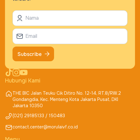
Subscribe
Hubungi Kami
THE BIC Jalan Teuku Cik Ditiro No. 12-14, RT.8/RW.2
Gondangdia, Kec. Menteng Kota Jakarta Pusat, DKI
Jakarta 10350
(021) 29185133 / 150483
contact.center@morulaivf.co.id
Menu