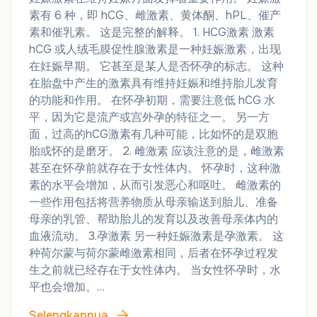
素有 6 种，即 hCG、雌激素、黄体酮、hPL、催产
素和催乳素。 这是完整的解释。 1. HCG激素 激素
hCG 或人绒毛膜促性腺激素是一种妊娠激素，出现
在妊娠早期。 它甚至是某人是否怀孕的标志。 这种
在胎盘中产生的激素具有维持妊娠和维持胎儿发育
的功能和作用。 在怀孕初期，需要注意低 hCG 水
平，因为它是流产或宫外孕的特征之一。 另一方
面，过高的hCG激素有几种可能，比如怀的是双胞
胎或怀的是磨牙。 2. 雌激素 应该注意的是，雌激素
甚至在怀孕前就存在于女性体内。 怀孕时，这种激
素的水平会增加，从而引发恶心和呕吐。 雌激素的
一些作用包括将营养物质从母亲输送到胎儿、准备
母亲的乳管、帮助胎儿的发育以及改善母亲体内的
血液流动。 3.孕激素 另一种妊娠激素是孕激素。 这
种荷尔蒙与荷尔蒙雌激素相同，后者在怀孕过程发
生之前就已经存在于女性体内。 当女性怀孕时，水
平也会增加。…
Selengkapnya