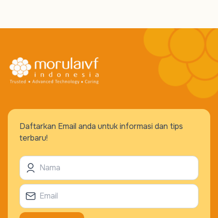
Daftarkan Email anda untuk informasi dan tips
terbaru!