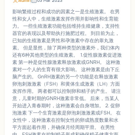
Admin
03 Mar 2023
影响繁殖过程和成功的因素之一是生殖激素。 在男
性和女人中，生殖激素发挥作用并影响性和生育能
力。 一些生殖激素功能包括维持生殖健康，支持性
器官的表现以及帮助执行施肥过程。 到目前为止，
已知的生殖激素是男性和孕激素中存在的睾丸激
素。 但是显然，除了两种类型的激素外，我们体内
还有6种其他类型的生殖激素。 1.促性腺激素促进激
素 第一种是促性腺激素释放激素或GNRH。 这种激
素对一个人的生育有很大影响。 这种激素是由下丘
脑产生的。 GnRH激素的另一个功能是在释放激素
卵泡刺激激素（FSH）和黄体生成激素（LH）方面
发挥作用。 两者都可以控制卵和精子的产生。 请注
意，儿童时期的GNRH激素非常低。 后来，当某人
开始进入青春期时，这种激素会自身增加。 2. 促卵
泡激素 下一个生育激素是卵泡刺激激素或FSH。 在
女性中，这种激素在控制女性的卵成熟度数量和水
平方面起着作用，并确保月经周期平滑。 在男性
中，FSH激素在控制精子形成和确保精子健康方面