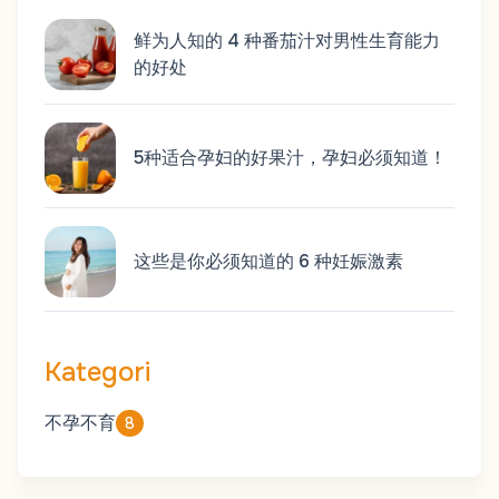
鲜为人知的 4 种番茄汁对男性生育能力
的好处
5种适合孕妇的好果汁，孕妇必须知道！
这些是你必须知道的 6 种妊娠激素
Kategori
不孕不育
8