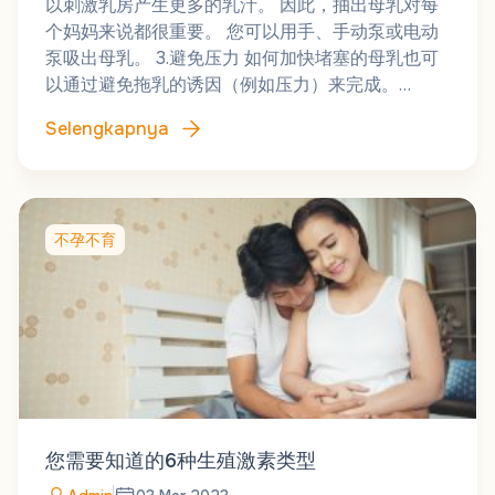
以刺激乳房产生更多的乳汁。 因此，抽出母乳对每
个妈妈来说都很重要。 您可以用手、手动泵或电动
泵吸出母乳。 3.避免压力 如何加快堵塞的母乳也可
以通过避免拖乳的诱因（例如压力）来完成。…
Selengkapnya
不孕不育
您需要知道的6种生殖激素类型