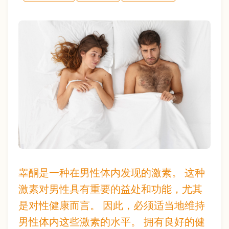
睾酮是一种在男性体内发现的激素。 这种
激素对男性具有重要的益处和功能，尤其
是对性健康而言。 因此，必须适当地维持
男性体内这些激素的水平。 拥有良好的健