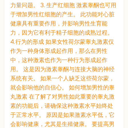
力量问题。 3. 生产红细胞 激素睾酮也可用
于增加男性红细胞的产生。 此功能对心脏
健康具有重要作用，并影响男性生育能
力，因为它有利于精子细胞的成熟过程。
4.行为的形成 如果女性荷尔蒙睾丸激素仅
作为一种身体形成起作用，那么在男性
中，这种激素也作为一种行为形成起作
用。 这是因为激素睾酮与连接大脑的神经
系统有关。 如果一个人缺乏这些荷尔蒙，
就会影响他的自信心。 如何增加男性的睾
丸激素 在了解了对男性如此重要的睾丸激
素的功能后，请确保这种激素水平始终处
于正常水平。 原因是如果激素水平低，它
会影响健康，尤其是生殖健康。 要提高男