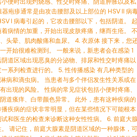
括小便时出现灼烧感、性交时疼痛、阴道肿胀以及私
器疱疹通常是由攻击腰部及以上部位的 HSV II 病
SV I 病毒引起的，它攻击腰部以下，包括阴道。 
随着病情的加重，开始出现皮肤疼痛，继而生疮。 
头晕、肌肉酸痛和血尿。 4. 衣原体 接下来，您
开始很难检测到。 一般来说，新患者会在感染 1
括阴道区域出现恶臭的分泌物、排尿和性交时疼痛以
一系列检查进行的。 5. 性传播感染 有几种类型的
淋病和滴虫病。 当患者与多个伴侣发生性关系或在
有出现的风险。 性病的常见症状包括小便时疼痛、
阴道瘙痒、白带颜色异常。 此外，患有这种疾病的
传播疾病的症状非常明显，但在某些情况下可能根本
试和医生的检查来诊断这种女性性病。 6. 前庭大
性。 请记住，前庭大腺素是阴道区域的一种腺体，