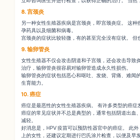
立即咨询医生并进行检查，以获得正确的治疗。 当然
8. 宫颈炎
另一种女性生殖器疾病是宫颈炎，即宫颈炎症。 这种
孕药具以及细菌和病毒。
宫颈炎的症状比较轻微，有的甚至完全没有症状。 但
9. 输卵管炎
女性生殖器不仅会攻击阴道和子宫颈，还会攻击导致炎
治疗，输卵管炎很容易对输卵管造成永久性损伤。
输卵管炎的症状包括恶心和呕吐、发烧、背痛、难闻的
生育能力。
10. 癌症
癌症是最恶性的女性生殖器疾病。 有许多类型的癌症
癌症的常见症状并不总是典型的，通常包括阴道出血、
减轻。
好消息是，HPV 疫苗可以预防性器官中的癌症。 此外
上的女性，还建议定期进行巴氏涂片检查，以便及早