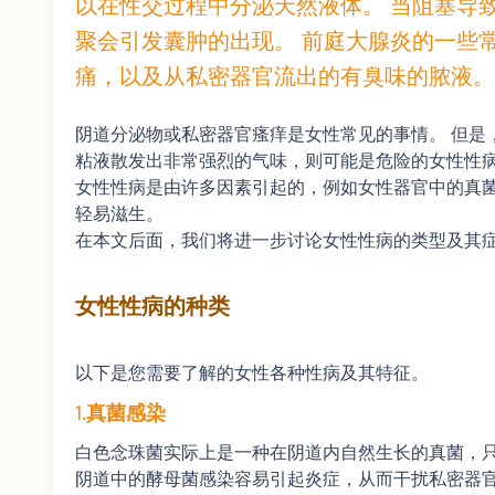
以在性交过程中分泌天然液体。 当阻塞导
聚会引发囊肿的出现。 前庭大腺炎的一些
痛，以及从私密器官流出的有臭味的脓液。 7.
阴道分泌物或私密器官瘙痒是女性常
见的事情。
但是
粘液散发出非常强烈的气味，则可能是危险的女性性
女性性病是由
许多因素引起的，例如女性器官中的真
轻易滋生。
在本文后面，我
们将进一步讨论女性性病的类型及其
女性性病的种类
以下是您需要了解的女性各种性病及其特征。
1.
真菌感染
白色念珠菌实际上是一种在阴道内自然生长的真菌，只
阴道中的酵母菌感染容易引起炎症，从而干扰私密器官