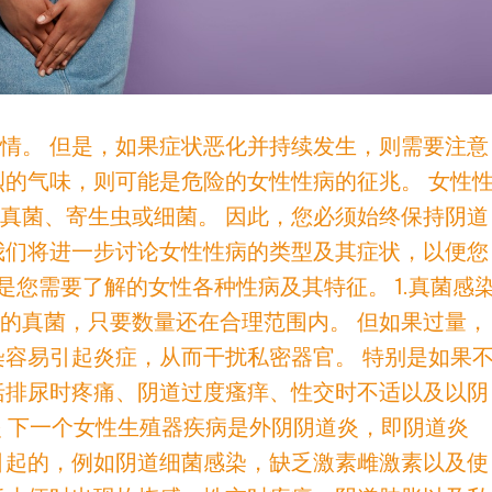
情。 但是，如果症状恶化并持续发生，则需要注意
烈的气味，则可能是危险的女性性病的征兆。 女性
真菌、寄生虫或细菌。 因此，您必须始终保持阴道
我们将进一步讨论女性性病的类型及其症状，以便您
是您需要了解的女性各种性病及其特征。 1.真菌感
的真菌，只要数量还在合理范围内。 但如果过量，
染容易引起炎症，从而干扰私密器官。 特别是如果
括排尿时疼痛、阴道过度瘙痒、性交时不适以及以阴
炎 下一个女性生殖器疾病是外阴阴道炎，即阴道炎
引起的，例如阴道细菌感染，缺乏激素雌激素以及使