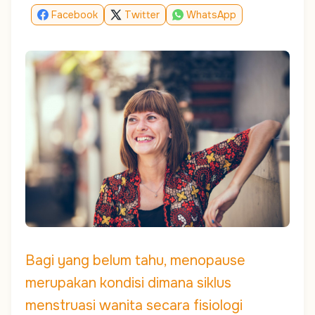
Facebook
Twitter
WhatsApp
Bagi yang belum tahu, menopause
merupakan kondisi dimana siklus
menstruasi wanita secara fisiologi