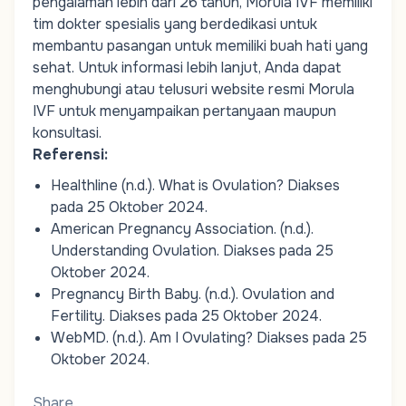
pengalaman lebih dari 26 tahun, Morula IVF memiliki
tim
dokter spesialis
yang berdedikasi untuk
membantu pasangan untuk memiliki buah hati yang
sehat. Untuk informasi lebih lanjut, Anda dapat
menghubungi atau telusuri website resmi Morula
IVF untuk menyampaikan pertanyaan maupun
konsultasi.
Referensi:
Healthline (n.d.).
What is Ovulation?
Diakses
pada 25 Oktober 2024.
American Pregnancy Association. (n.d.).
Understanding Ovulation
.
Diakses pada 25
Oktober 2024.
Pregnancy Birth Baby. (n.d.).
Ovulation and
Fertility
.
Diakses pada 25 Oktober 2024.
WebMD. (n.d.).
Am I Ovulating?
Diakses pada 25
Oktober 2024.
Share