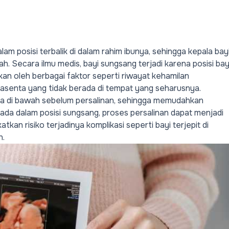
am posisi terbalik di dalam rahim ibunya, sehingga kepala bay
h. Secara ilmu medis, bayi sungsang terjadi karena posisi bay
kan oleh berbagai faktor seperti riwayat kehamilan
plasenta yang tidak berada di tempat yang seharusnya.
la di bawah sebelum persalinan, sehingga memudahkan
erada dalam posisi sungsang, proses persalinan dapat menjadi
tkan risiko terjadinya komplikasi seperti bayi terjepit di
n.