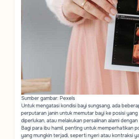
Sumber gambar: Pexels
Untuk mengatasi kondisi bayi sungsang, ada bebera
perputaran janin untuk memutar bayi ke posisi yang 
diperlukan, atau melakukan persalinan alami denga
Bagi para ibu hamil, penting untuk memperhatikan p
yang mungkin terjadi, seperti nyeri atau kontraksi 