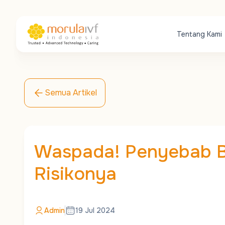
Tentang Kami
Semua Artikel
Waspada! Penyebab B
Risikonya
Admin
19 Jul 2024