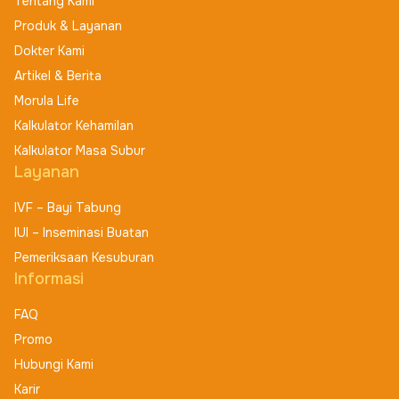
Tentang Kami
Lihat Detail Lokasi
Produk & Layanan
Dokter Kami
Buat Janji
Artikel & Berita
Morula Life
MORULA IVF Makassar
Kalkulator Kehamilan
Kalkulator Masa Subur
RSIA SENTOSA MAKASSAR, Lantai 5, Jl. Jend.
Layanan
Sudirman No.52, Sawerigading, Ujung Pandang,
Makassar City, South Sulawesi 90114
IVF – Bayi Tabung
085398300053 Admin 081242111153 Marketing
IUI – Inseminasi Buatan
Pemeriksaan Kesuburan
Lihat Detail Lokasi
Informasi
Buat Janji
FAQ
Promo
Hubungi Kami
MORULA IVF Pontianak
Karir