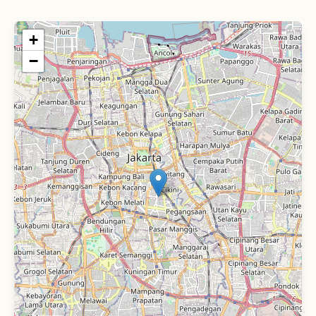
Lihat Detail Lokasi
Buat Janji
+
−
MORULA IVF Tangerang
Jalan Boulevard Raya Gading Serpong Kav. 29
Gading, Kec. Serpong, Tangerang, Banten
15810
021-29186136
Lihat Detail Lokasi
Buat Janji
MORULA IVF Margonda