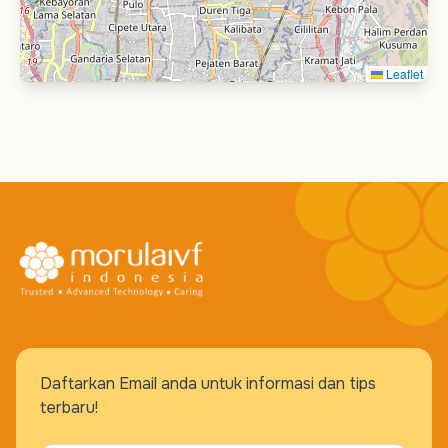
RSU Bunda Margonda lantai 1 & 2 Jl. Margonda
Raya No. 28, Pondok Cina – Depok 16424
021-29416003
Leaflet
Lihat Detail Lokasi
Buat Janji
MORULA IVF Melinda Bandung
RS. Melinda 2 Lt. 6 Jl. dr. Cipto No.1 Bandung
022-42690778, 022 42690088
Lihat Detail Lokasi
Daftarkan Email anda untuk informasi dan tips
Buat Janji
terbaru!