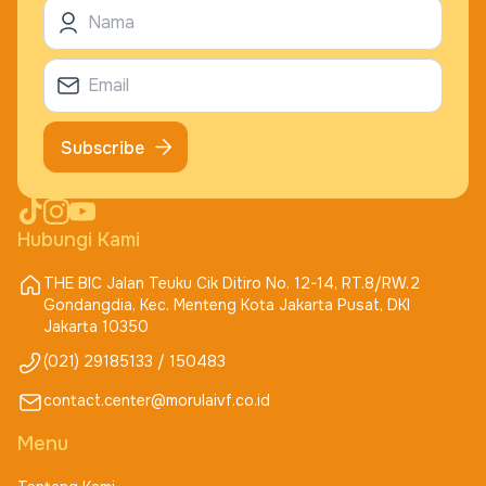
MORULA IVF Denpasar
Jl. Gatot Subroto Barat No.455x,
Padangsambian Kaja, Kec. Denpasar Bar., Kota
Denpasar, Bali 80117
Subscribe
0811-3961-0181
Lihat Detail Lokasi
Hubungi Kami
Buat Janji
THE BIC Jalan Teuku Cik Ditiro No. 12-14, RT.8/RW.2
Gondangdia, Kec. Menteng Kota Jakarta Pusat, DKI
Jakarta 10350
MORULA IVF Yogyakarta
(021) 29185133 / 150483
Jl. Ringroad Utara No 160, Condong Catur,
contact.center@morulaivf.co.id
Sleman, Yogyakarta 55283
Menu
0822 6016 8551, 0274-2100915