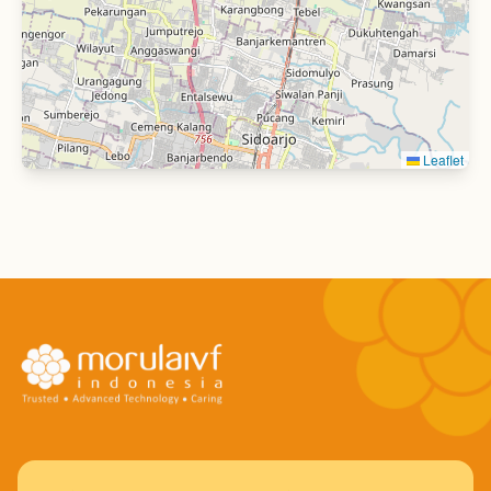
RS Djatiroto
Jl. PB.Sudirman No.81, Umbulsari, Kaliboto Lor,
Kec. Jatiroto, Kabupaten Lumajang, Jawa Timur
67355, Indonesia
Leaflet
334321004
Lihat Detail Lokasi
Buat Janji
Klinik Alfayat
Jl. Sultan Malikul Saleh, Neusu Aceh, Kec.
Baiturrahman, Kota Banda Aceh, Aceh 23122
81269210021