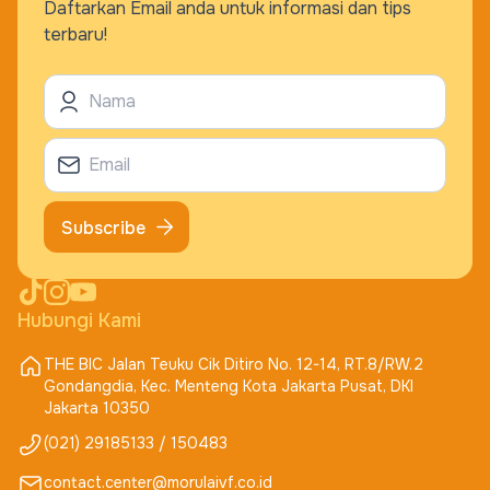
Daftarkan Email anda untuk informasi dan tips
Lihat Detail Lokasi
terbaru!
Buat Janji
RSIA Rizki Bunda
Jl. Gajah Mada, No. 435A Lansano, Kec. Lubuk
Subscribe
Basung, Kab. Agam Sumatera Barat 26414
82173001000
Lihat Detail Lokasi
Hubungi Kami
THE BIC Jalan Teuku Cik Ditiro No. 12-14, RT.8/RW.2
Buat Janji
Gondangdia, Kec. Menteng Kota Jakarta Pusat, DKI
Jakarta 10350
(021) 29185133 / 150483
Klinik Kehamilan Sehat Prime
contact.center@morulaivf.co.id