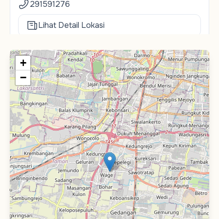
291591276
Lihat Detail Lokasi
Buat Janji
+
−
Klinik Permata Adinda PIK
Ruko Elang Laut (4), Jl. Pantai Indah Selatan
No.33 Blok D, RT.3/RW.3, Kamal Muara, Kec.
Penjaringan, Jkt Utara, Daerah Khusus Ibukota
Jakarta 14470, Indonesia
82136392020
Lihat Detail Lokasi
Buat Janji