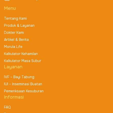
Jl. Ceger Raya No.97, Pd. Karya, Kec. Pd. Aren,
Menu
Kota Tangerang Selatan, Banten 15225,
Indonesia
Tentang Kami
2122734829
Produk & Layanan
Dokter Kami
Lihat Detail Lokasi
Artikel & Berita
Buat Janji
Morula Life
Kalkulator Kehamilan
Kalkulator Masa Subur
RSIA Annisa
Layanan
Jl. Zafri Zam Zam No.55/56, Kuin Cerucuk, Kec.
IVF – Bayi Tabung
Banjarmasin Bar., Kota Banjarmasin, Kalimantan
IUI – Inseminasi Buatan
Selatan 70129, Indonesia
Pemeriksaan Kesuburan
8115546660
Informasi
Lihat Detail Lokasi
FAQ