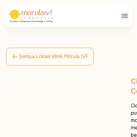
Semua Lokasi Klinik Morula IVF
C
C
Ci
pu
mo
me
be