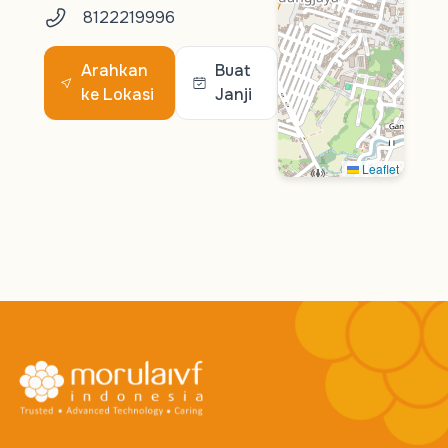
8122219996
Arahkan
Buat
ke Lokasi
Janji
Leaflet