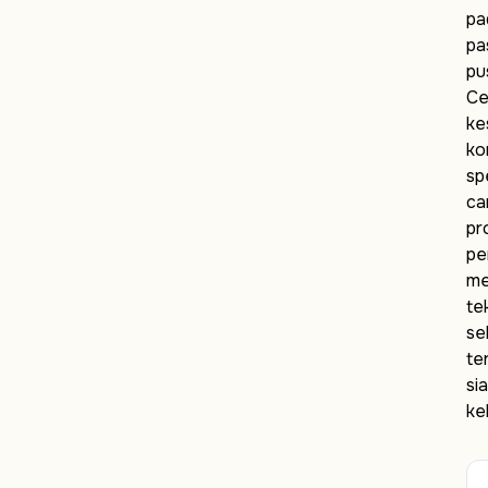
pa
pa
pu
Ce
ke
ko
sp
ca
pr
pe
me
te
se
te
si
ke