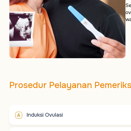
Se
ov
wa
Prosedur Pelayanan Pemerik
Induksi Ovulasi
A