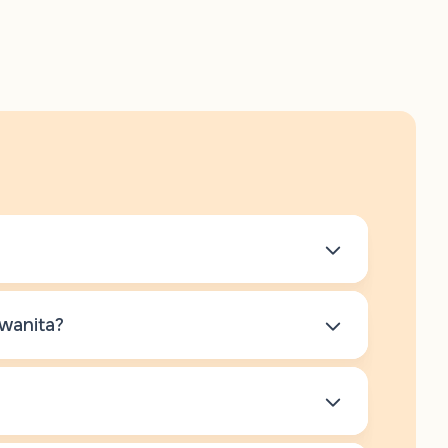
erbesar untuk hamil, yaitu sekitar 5 hari
wanita?
rium melepaskan sel telur. Anda dapat
ran suhu tubuh basal, tes ovulasi, atau
ria dan wanita meliputi:
tuba falopi yang tersumbat, endometriosis, atau