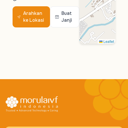
Arahkan
Buat
ke Lokasi
Janji
Leaflet