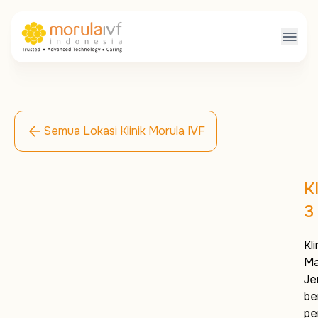
Semua Lokasi Klinik Morula IVF
K
3
Kl
Ma
Je
be
pe