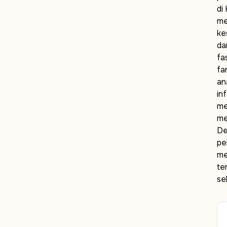
di
me
ke
da
fa
fa
an
inf
me
me
De
pe
me
te
sek