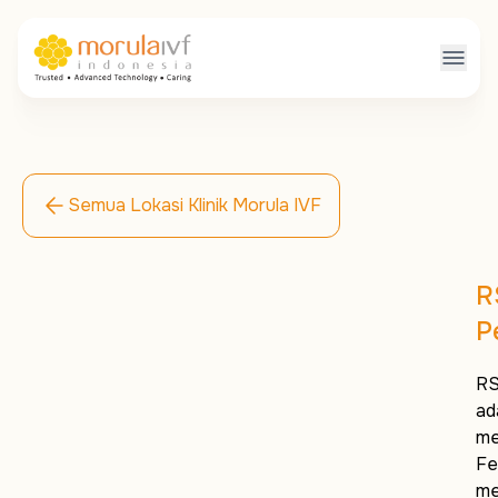
Semua Lokasi Klinik Morula IVF
R
P
RS
ad
me
Fe
me