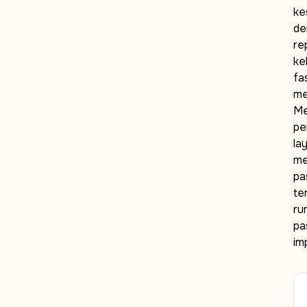
ke
de
re
ke
fa
me
Me
pe
la
me
pa
te
ru
pa
im