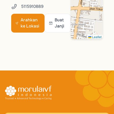
5115910889
Arahkan
Buat
ke Lokasi
Janji
Leaflet