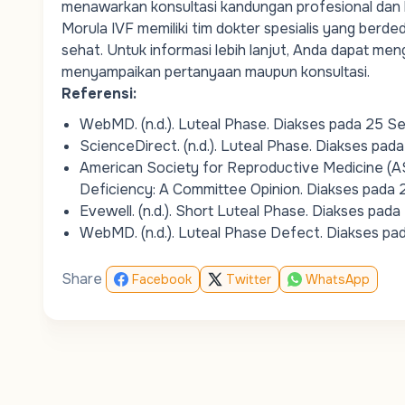
menawarkan konsultasi kandungan profesional dan 
Morula IVF memiliki tim
dokter spesialis
yang berdedi
sehat. Untuk informasi lebih lanjut, Anda dapat men
menyampaikan pertanyaan maupun konsultasi.
Referensi:
WebMD. (n.d.).
Luteal Phase
. Diakses pada 25 
ScienceDirect. (n.d.).
Luteal Phase
. Diakses pad
American Society for Reproductive Medicine (A
Deficiency: A Committee Opinion
. Diakses pada
Evewell. (n.d.).
Short Luteal Phase
. Diakses pad
WebMD. (n.d.).
Luteal Phase Defect
. Diakses p
Share
Facebook
Twitter
WhatsApp