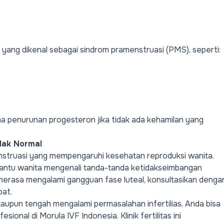
a yang dikenal sebagai
sindrom pramenstruasi (PMS)
, seperti:
ama penurunan progesteron jika tidak ada kehamilan yang
idak Normal
enstruasi yang mempengaruhi kesehatan reproduksi wanita.
ntu wanita mengenali tanda-tanda ketidakseimbangan
merasa mengalami gangguan fase luteal, konsultasikan denga
pat.
aupun tengah mengalami permasalahan infertilias, Anda bisa
esional di Morula IVF Indonesia.
Klinik fertilitas
ini