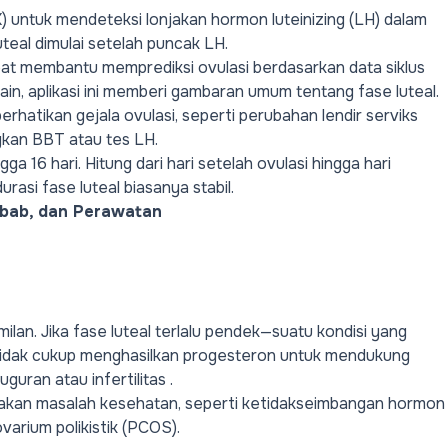
) untuk mendeteksi lonjakan hormon luteinizing (LH) dalam
uteal dimulai setelah puncak LH.
pat membantu memprediksi ovulasi berdasarkan data siklus
in, aplikasi ini memberi gambaran umum tentang fase luteal.
hatikan gejala ovulasi, seperti perubahan lendir serviks
ngkan BBT atau tes LH.
ga 16 hari. Hitung dari hari setelah ovulasi hingga hari
durasi fase luteal biasanya stabil.
ebab, dan Perawatan
ilan. Jika fase luteal terlalu pendek—suatu kondisi yang
idak cukup menghasilkan progesteron untuk mendukung
guran atau infertilitas .
ndakan masalah kesehatan, seperti ketidakseimbangan hormon
varium polikistik (PCOS)
.