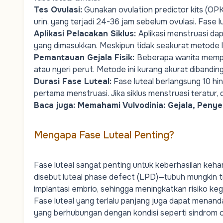
Tes Ovulasi
:
Gunakan ovulation predictor kits (OPK
urin, yang terjadi 24-36 jam sebelum ovulasi. Fase l
Aplikasi Pelacakan Siklus
:
Aplikasi menstruasi da
yang dimasukkan. Meskipun tidak seakurat metode la
Pemantauan Gejala Fisik
:
Beberapa wanita memper
atau nyeri perut. Metode ini kurang akurat dibandi
Durasi Fase Luteal
:
Fase luteal berlangsung 10 hing
pertama menstruasi. Jika
siklus menstruasi
teratur, 
Baca juga:
Memahami Vulvodinia: Gejala, Peny
Mengapa Fase Luteal Penting?
Fase luteal sangat penting untuk keberhasilan keham
disebut
luteal phase defect
(LPD)—tubuh mungkin t
implantasi embrio, sehingga meningkatkan risiko kegu
Fase luteal yang terlalu panjang juga dapat mena
yang berhubungan dengan kondisi seperti
sindrom o