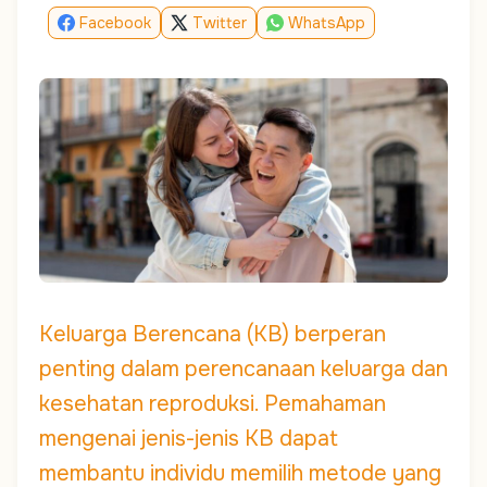
Facebook
Twitter
WhatsApp
Keluarga Berencana (KB) berperan
penting dalam perencanaan keluarga dan
kesehatan reproduksi. Pemahaman
mengenai jenis-jenis KB dapat
membantu individu memilih metode yang