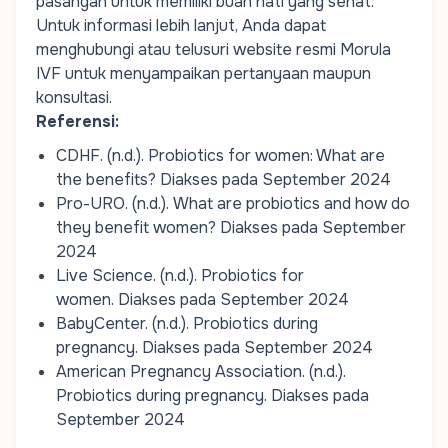
pasangan untuk memiliki buah hati yang sehat.
Untuk informasi lebih lanjut, Anda dapat
menghubungi atau telusuri website resmi Morula
IVF untuk menyampaikan pertanyaan maupun
konsultasi.
Referensi:
CDHF. (n.d.).
Probiotics for women: What are
the benefits?
Diakses pada September 2024
Pro-URO. (n.d.).
What are probiotics and how do
they benefit women?
Diakses pada September
2024
Live Science. (n.d.).
Probiotics for
women
.
Diakses pada September 2024
BabyCenter. (n.d.).
Probiotics during
pregnancy
.
Diakses pada September 2024
American Pregnancy Association. (n.d.).
Probiotics during pregnancy
.
Diakses pada
September 2024