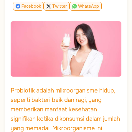
Facebook
Twitter
WhatsApp
Probiotik adalah mikroorganisme hidup,
seperti bakteri baik dan ragi, yang
memberikan manfaat kesehatan
signifikan ketika dikonsumsi dalam jumlah
yang memadai. Mikroorganisme ini