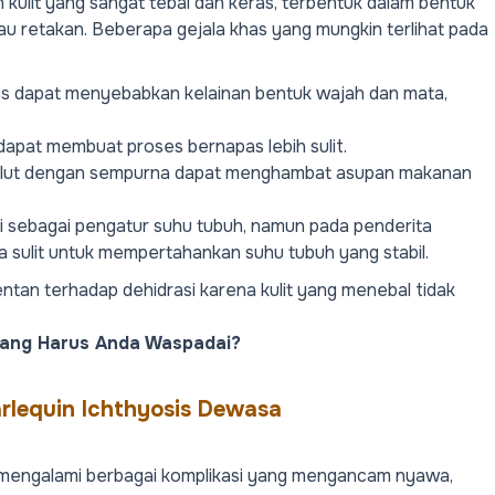
n kulit yang sangat tebal dan keras, terbentuk dalam bentuk
tau retakan. Beberapa gejala khas yang mungkin terlihat pada
eras dapat menyebabkan kelainan bentuk wajah dan mata,
 dapat membuat proses bernapas lebih sulit.
lut dengan sempurna dapat menghambat asupan makanan
gsi sebagai pengatur suhu tubuh, namun pada penderita
ga sulit untuk mempertahankan suhu tubuh yang stabil.
entan terhadap dehidrasi karena kulit yang menebal tidak
 yang Harus Anda Waspadai?
rlequin Ichthyosis Dewasa
 mengalami berbagai komplikasi yang mengancam nyawa,