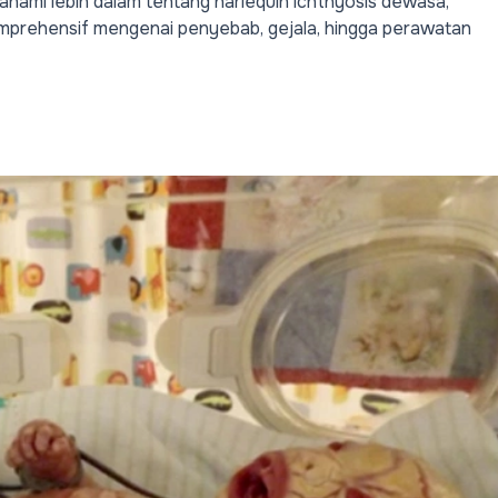
mahami lebih dalam tentang harlequin ichthyosis dewasa,
omprehensif mengenai penyebab, gejala, hingga perawatan