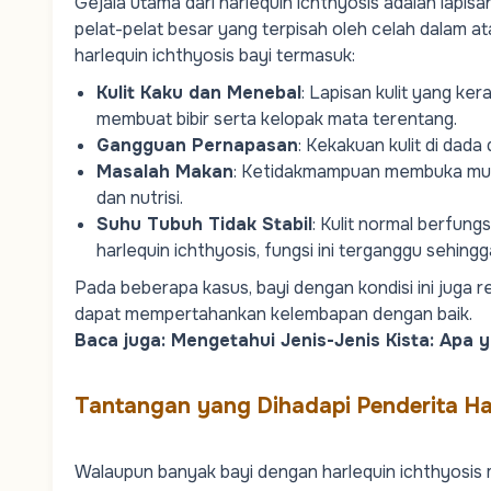
Gejala utama dari harlequin ichthyosis adalah lapisa
pelat-pelat besar yang terpisah oleh celah dalam a
harlequin ichthyosis bayi termasuk:
Kulit Kaku dan Menebal
: Lapisan kulit yang k
membuat bibir serta kelopak mata terentang.
Gangguan Pernapasan
: Kekakuan kulit di dada
Masalah Makan
: Ketidakmampuan membuka mu
dan nutrisi.
Suhu Tubuh Tidak Stabil
: Kulit normal berfun
harlequin ichthyosis, fungsi ini terganggu sehing
Pada beberapa kasus, bayi dengan kondisi ini juga r
dapat mempertahankan kelembapan dengan baik.
Baca juga:
Mengetahui Jenis-Jenis Kista: Apa
Tantangan yang Dihadapi Penderita Ha
Walaupun banyak bayi dengan harlequin ichthyosis