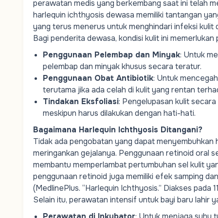
perawatan medis yang berkembang saat ini telah m
harlequin ichthyosis dewasa memiliki tantangan yan
yang terus menerus untuk menghindari infeksi kuli
Bagi penderita dewasa, kondisi kulit ini memerlukan
Penggunaan Pelembap dan Minyak
: Untuk me
pelembap dan minyak khusus secara teratur.
Penggunaan Obat Antibiotik
: Untuk mencegah i
terutama jika ada celah di kulit yang rentan terhad
Tindakan Eksfoliasi
: Pengelupasan kulit secar
meskipun harus dilakukan dengan hati-hati.
Bagaimana Harlequin Ichthyosis Ditangani?
Tidak ada pengobatan yang dapat menyembuhkan h
meringankan gejalanya. Penggunaan retinoid oral se
membantu memperlambat pertumbuhan sel kulit yang
penggunaan retinoid juga memiliki efek samping da
(MedlinePlus. “Harlequin Ichthyosis.” Diakses pada
Selain itu, perawatan intensif untuk bayi baru lahir
Perawatan di Inkubator
: Untuk menjaga suhu tu