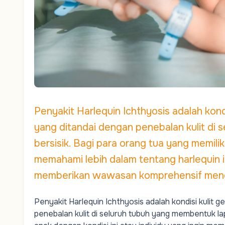
Penyakit Harlequin Ichthyosis adalah kondi
yang ditandai dengan penebalan kulit di 
bersisik. Bagi para orang tua yang memilik
memahami lebih dalam tentang harlequin ic
memberikan wawasan komprehensif meng
Penyakit Harlequin Ichthyosis adalah kondisi kulit 
penebalan kulit di seluruh tubuh yang membentuk lap