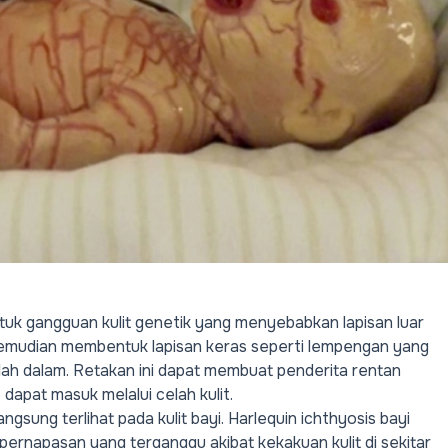
ntuk gangguan kulit genetik yang menyebabkan lapisan luar
ni kemudian membentuk lapisan keras seperti lempengan yang
elah dalam. Retakan ini dapat membuat penderita rentan
dapat masuk melalui celah kulit.
langsung terlihat pada kulit bayi. Harlequin ichthyosis bayi
 pernapasan yang terganggu akibat kekakuan kulit di sekitar