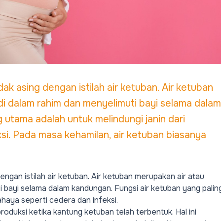
dak asing dengan istilah air ketuban. Air ketuban
di dalam rahim dan menyelimuti bayi selama dalam
 utama adalah untuk melindungi janin dari
si. Pada masa kehamilan, air ketuban biasanya
dengan istilah air ketuban. Air ketuban merupakan air atau
i bayi selama dalam kandungan. Fungsi air ketuban yang palin
ahaya seperti cedera dan infeksi.
produksi ketika kantung ketuban telah terbentuk. Hal ini