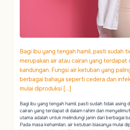
Bagi ibu yang tengah hamil, pasti sudah ti
merupakan air atau cairan yang terdapat 
kandungan. Fungsi air ketuban yang paling
berbagai bahaya seperti cedera dan infek
mulai diproduksi […]
Bagi ibu yang tengah hamil, pasti sudah tidak asing 
cairan yang terdapat di dalam rahim dan menyelimut
utama adalah untuk melindungi janin dari berbagai b
Pada
masa kehamilan
, air ketuban biasanya mulai di