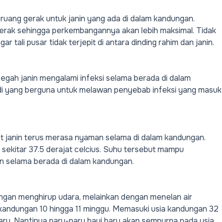
 ruang gerak untuk janin yang ada di dalam kandungan.
rgerak sehingga perkembangannya akan lebih maksimal. Tidak
r tali pusar tidak terjepit di antara dinding rahim dan janin.
egah janin mengalami infeksi selama berada di dalam
di yang berguna untuk melawan penyebab infeksi yang masuk
at janin terus merasa nyaman selama di dalam kandungan.
 sekitar 37.5 derajat celcius. Suhu tersebut mampu
 selama berada di dalam kandungan.
engan menghirup udara, melainkan dengan menelan air
ia kandungan 10 hingga 11 minggu. Memasuki usia kandungan 32
aru. Nantinya paru-paru bayi baru akan sempurna pada usia