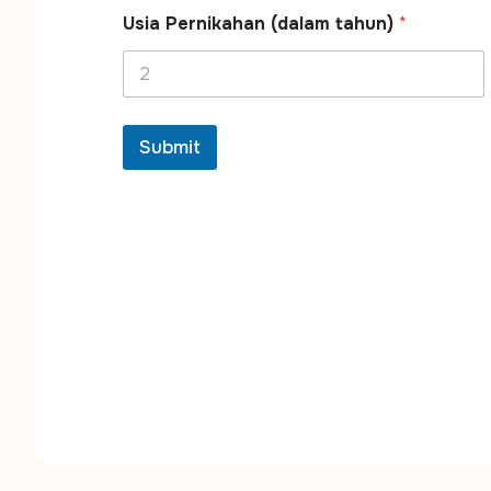
T
a
Usia Pernikahan (dalam tahun)
*
n
g
g
a
*
Submit