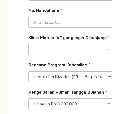
No. Handphone
*
Klinik Morula IVF yang Ingin Dikunjungi
*
P
Rencana Program Kehamilan
*
e
n
g
e
l
u
Pengeluaran Rumah Tangga Bulanan
*
a
r
a
n