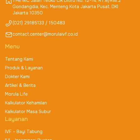
THE BIC Jalan Teuku Cik Ditiro No. 12-14, RT.8/RW.2
Gondangdia, Kec. Menteng Kota Jakarta Pusat, DKI
Jakarta 10350
(021) 29185133 / 150483
contact.center@morulaivf.co.id
Menu
Tentang Kami
Produk & Layanan
Dokter Kami
Artikel & Berita
Morula Life
Kalkulator Kehamilan
Kalkulator Masa Subur
Layanan
IVF – Bayi Tabung