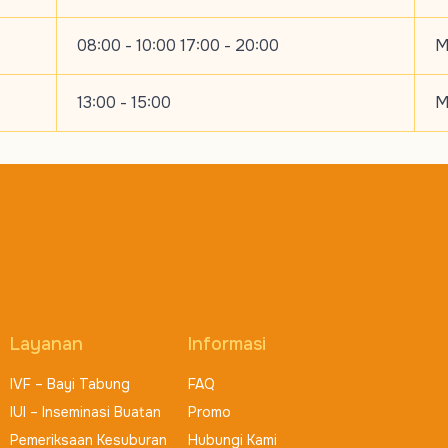
08:00 - 10:00 17:00 - 20:00
M
13:00 - 15:00
M
Layanan
Informasi
IVF – Bayi Tabung
FAQ
IUI – Inseminasi Buatan
Promo
Pemeriksaan Kesuburan
Hubungi Kami