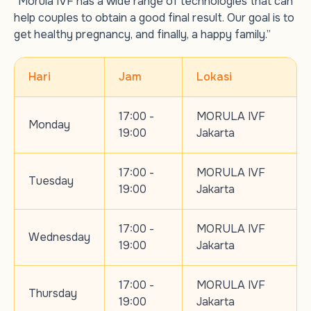
“Morula IVF has a wide range of technologies that can
help couples to obtain a good final result. Our goal is to
get healthy pregnancy, and finally, a happy family.”
Hari
Jam
Lokasi
17:00 -
MORULA IVF
Monday
19:00
Jakarta
17:00 -
MORULA IVF
Tuesday
19:00
Jakarta
17:00 -
MORULA IVF
Wednesday
19:00
Jakarta
17:00 -
MORULA IVF
Thursday
19:00
Jakarta