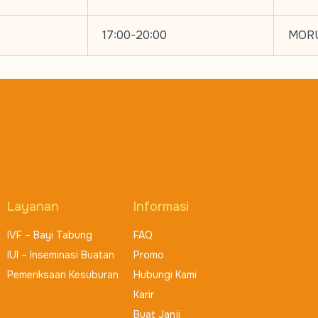
17:00-20:00
MORU
Layanan
Informasi
IVF – Bayi Tabung
FAQ
IUI – Inseminasi Buatan
Promo
Pemeriksaan Kesuburan
Hubungi Kami
Karir
Buat Janji