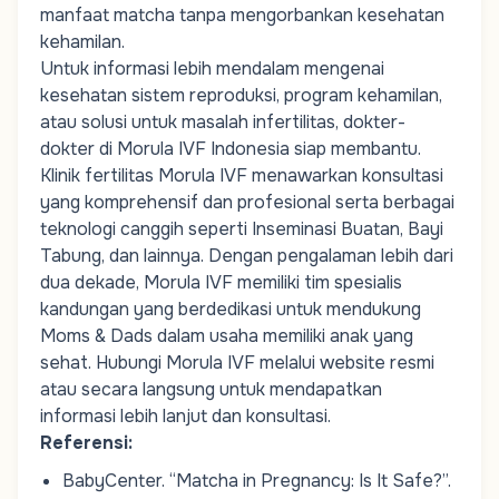
manfaat matcha tanpa mengorbankan kesehatan
kehamilan.
Untuk
informasi
lebih
mendalam
mengenai
kesehatan
sistem
reproduksi
,
program
kehamilan
,
atau
solusi
untuk
masalah
infertilitas
,
dokter-
dokter
di Morula IVF Indonesia
siap
membantu
.
Klinik
fertilitas
Morula IVF
menawarkan
konsultasi
yang
komprehensif
dan
profesional
serta
berbagai
teknologi
canggih
seperti
Inseminasi
Buata
n
,
Bayi
Tabung
, dan
lainnya
.
Dengan
pengalaman
lebih
dari
dua
dekade
, Morula IVF
memiliki
tim
spesialis
kandungan
yang
berdedikasi
untuk
mendukung
Moms & Dads
dalam
usaha
memiliki
anak
yang
sehat
.
Hubungi
Morula IVF
melalui
website
resmi
atau
secara
langsung
untuk
mendapatkan
informasi
lebih
lanjut
dan
konsultasi
.
Referensi:
BabyCenter.
“Matcha in Pregnancy: Is It Safe?”
.