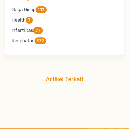
Gaya Hidup
133
Health
7
Infertilitas
77
Kesehatan
572
Artikel Terkait