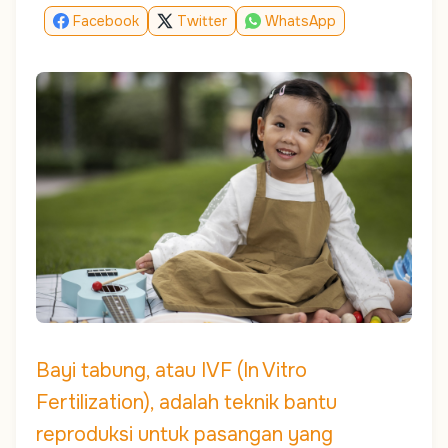
Facebook
Twitter
WhatsApp
Bayi tabung, atau IVF (In Vitro
Fertilization), adalah teknik bantu
reproduksi untuk pasangan yang