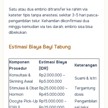
Satu atau dua embrio ditransfer ke rahim via
kateter tipis tanpa anestesi, sekitar 3-5 hari pasca-
pengambilan telur. Kehamilan dikonfirmasi dua
minggu kemudian via tes darah; embrio sisa bisa
dibekukan.
Estimasi Biaya Bayi Tabung
Komponen
Estimasi Biaya
Keterangan
Prosedur
(IDR)
Konsultasi &
Rp2.000.000 –
Suami & Istri
Skrining Awal
Rp5.000.000
Stimulasi & Obat
Rp25.000.000 –
Tergantung
Hormon
Rp45.000.000
dosis
Oocyte Pick-Up
Rp15.000.000 –
Pengambilan
(OPU)
Rp25.000.000
sel telur