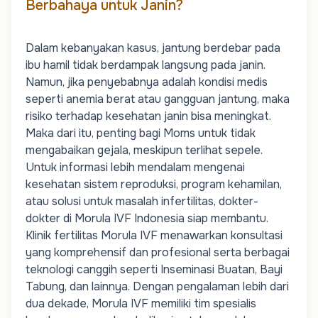
Berbahaya untuk Janin?
Dalam kebanyakan kasus, jantung berdebar pada
ibu hamil tidak berdampak langsung pada janin.
Namun, jika penyebabnya adalah kondisi medis
seperti anemia berat atau gangguan jantung, maka
risiko terhadap kesehatan janin bisa meningkat.
Maka dari itu, penting bagi
Moms
untuk tidak
mengabaikan gejala, meskipun terlihat sepele.
Untuk
informasi
lebih
mendalam
mengenai
kesehatan
sistem
reproduksi
,
program
kehamilan
,
atau
solusi
untuk
masalah
infertilitas
,
dokter-
dokter
di Morula IVF Indonesia
siap
membantu
.
Klinik
fertilitas
Morula IVF
menawarkan
konsultasi
yang
komprehensif
dan
profesional
serta
berbagai
teknologi
canggih
seperti
Inseminasi
Buata
n
,
Bayi
Tabung
, dan
lainnya
.
Dengan
pengalaman
lebih
dari
dua
dekade
, Morula IVF
memiliki
tim
spesialis