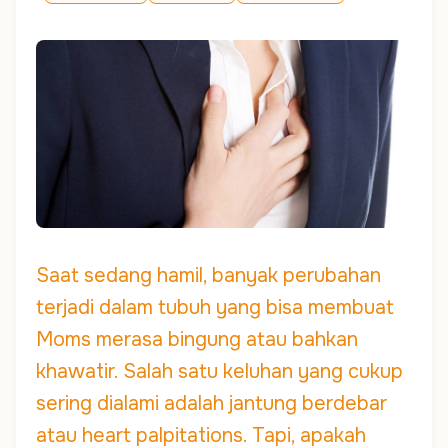
Saat sedang hamil, banyak perubahan
terjadi dalam tubuh yang bisa membuat
Moms merasa bingung atau bahkan
khawatir. Salah satu keluhan yang cukup
sering dialami adalah jantung berdebar
atau heart palpitations. Tapi, apakah