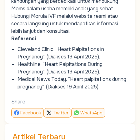
kandungan
yang
berdedikasi
untuk
mendukung
Moms
dalam
usaha
memiliki
anak
yang
sehat
.
Hubungi
Morula IVF
melalui
website
resmi
atau
secara
langsung
untuk
mendapatkan
informasi
lebih
lanjut
dan
konsultasi
.
Referensi
Cleveland Clinic.
“Heart Palpitations in
Pregnancy”
. (Diakses 19 April 2025).
Healthline.
“Heart Palpitations During
Pregnancy”
. (Diakses 19 April 2025).
Medical News Today.
“Heart palpitations during
pregnancy”
. (Diakses 19 April 2025).
Share
Facebook
Twitter
WhatsApp
Artikel Terbaru