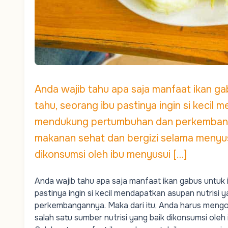
Anda wajib tahu apa saja manfaat ikan ga
tahu, seorang ibu pastinya ingin si kecil
mendukung pertumbuhan dan perkembanga
makanan sehat dan bergizi selama menyusu
dikonsumsi oleh ibu menyusui […]
Anda wajib tahu apa saja manfaat ikan gabus untuk i
pastinya ingin si kecil mendapatkan
asupan nutrisi 
perkembangannya. Maka dari itu, Anda harus mengo
salah satu sumber nutrisi yang baik dikonsumsi oleh