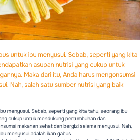
bus untuk ibu menyusui. Sebab, seperti yang kita
 mendapatkan asupan nutrisi yang cukup untuk
nnya. Maka dari itu, Anda harus mengonsumsi
i. Nah, salah satu sumber nutrisi yang baik
bu menyusui. Sebab, seperti yang kita tahu, seorang ibu
yang cukup
untuk mendukung pertumbuhan dan
nsumsi makanan sehat dan bergizi selama menyusui. Nah,
 ibu menyusui adalah ikan gabus.