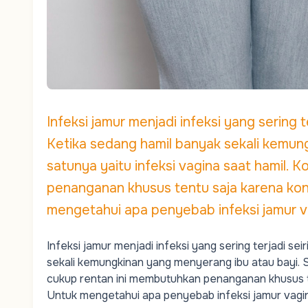
Infeksi jamur menjadi infeksi yang sering 
Ketika sedang hamil banyak sekali kemun
satunya yaitu infeksi vagina saat hamil. 
penanganan khusus tentu saja karena ko
mengetahui apa penyebab infeksi jamur va
Infeksi jamur menjadi infeksi yang sering terjadi se
sekali kemungkinan yang menyerang ibu atau bayi. Sa
cukup rentan ini membutuhkan penanganan khusus 
Untuk mengetahui apa penyebab infeksi jamur vagina 