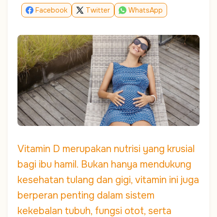
Facebook
Twitter
WhatsApp
Vitamin D merupakan nutrisi yang krusial
bagi ibu hamil. Bukan hanya mendukung
kesehatan tulang dan gigi, vitamin ini juga
berperan penting dalam sistem
kekebalan tubuh, fungsi otot, serta