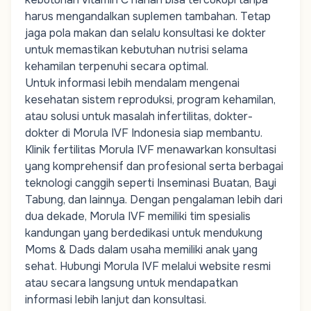
harus mengandalkan suplemen tambahan. Tetap
jaga pola makan dan selalu konsultasi ke dokter
untuk memastikan kebutuhan nutrisi selama
kehamilan terpenuhi secara optimal.
Untuk
informasi
lebih
mendalam
mengenai
kesehatan
sistem
reproduksi
,
program
kehamilan
,
atau
solusi
untuk
masalah
infertilitas
,
dokter-
dokter
di Morula IVF Indonesia
siap
membantu
.
Klinik
fertilitas
Morula IVF
menawarkan
konsultasi
yang
komprehensif
dan
profesional
serta
berbagai
teknologi
canggih
seperti
Inseminasi
Buata
n
,
Bayi
Tabung
, dan
lainnya
.
Dengan
pengalaman
lebih
dari
dua
dekade
, Morula IVF
memiliki
tim
spesialis
kandungan
yang
berdedikasi
untuk
mendukung
Moms & Dads
dalam
usaha
memiliki
anak
yang
sehat
.
Hubungi
Morula IVF
melalui
website
resmi
atau
secara
langsung
untuk
mendapatkan
informasi
lebih
lanjut
dan
konsultasi
.