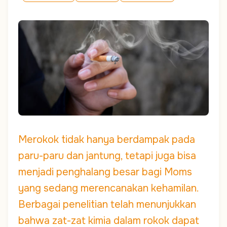
Merokok tidak hanya berdampak pada
paru-paru dan jantung, tetapi juga bisa
menjadi penghalang besar bagi Moms
yang sedang merencanakan kehamilan.
Berbagai penelitian telah menunjukkan
bahwa zat-zat kimia dalam rokok dapat