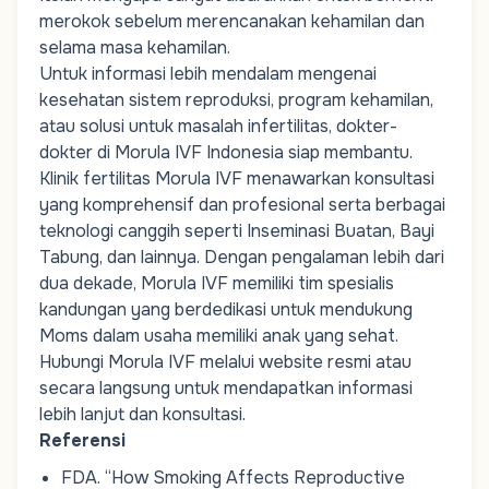
merokok sebelum merencanakan kehamilan dan
selama masa kehamilan.
Untuk
informasi
lebih
mendalam
mengenai
kesehatan
sistem
reproduksi
,
program
kehamilan
,
atau
solusi
untuk
masalah
infertilitas
,
dokter-
dokter
di Morula IVF Indonesia
siap
membantu
.
Klinik
fertilitas
Morula IVF
menawarkan
konsultasi
yang
komprehensif
dan
profesional
serta
berbagai
teknologi
canggih
seperti
Inseminasi
Buata
n
,
Bayi
Tabung
, dan
lainnya
.
Dengan
pengalaman
lebih
dari
dua
dekade
, Morula IVF
memiliki
tim
spesialis
kandungan
yang
berdedikasi
untuk
mendukung
Moms
dalam
usaha
memiliki
anak
yang
sehat
.
Hubungi
Morula IVF
melalui
website
resmi
atau
secara
langsung
untuk
mendapatkan
informasi
lebih
lanjut
dan
konsultasi
.
Referensi
FDA.
“How Smoking Affects Reproductive