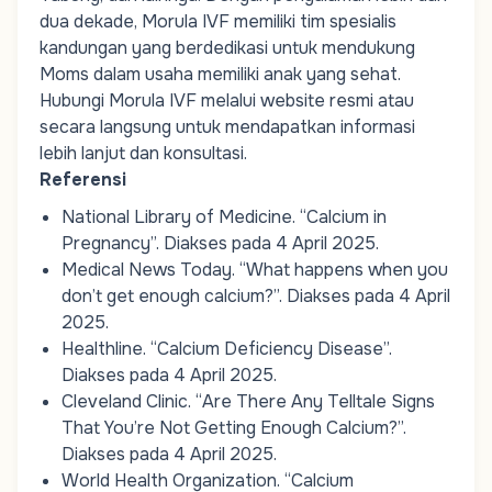
dua
dekade
, Morula IVF
memiliki
tim
spesialis
kandungan
yang
berdedikasi
untuk
mendukung
Moms
dalam
usaha
memiliki
anak
yang
sehat
.
Hubungi
Morula IVF
melalui
website
resmi
atau
secara
langsung
untuk
mendapatkan
informasi
lebih
lanjut
dan
konsultasi
.
Referensi
National Library of Medicine.
“Calcium in
Pregnancy”
. Diakses pada 4 April 2025.
Medical News Today.
“What happens when you
don’t get enough calcium?”
. Diakses pada 4 April
2025.
Healthline.
“Calcium Deficiency Disease”
.
Diakses pada 4 April 2025.
Cleveland Clinic.
“Are There Any Telltale Signs
That You’re Not Getting Enough Calcium?”
.
Diakses pada 4 April 2025.
World Health Organization.
“Calcium