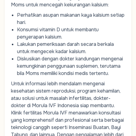
Moms
untuk mencegah kekurangan kalsium:
Perhatikan asupan makanan kaya kalsium setiap
hari.
Konsumsi
vitamin D
untuk membantu
penyerapan kalsium.
Lakukan pemeriksaan darah secara berkala
untuk mengecek kadar kalsium.
Diskusikan dengan dokter kandungan mengenai
kemungkinan penggunaan suplemen, terutama
bila
Moms
memiliki kondisi medis tertentu.
Untuk
informasi
lebih
mendalam
mengenai
kesehatan
sistem
reproduksi
,
program
kehamilan
,
atau
solusi
untuk
masalah
infertilitas
,
dokter-
dokter
di Morula IVF Indonesia
siap
membantu
.
Klinik
fertilitas
Morula IVF
menawarkan
konsultasi
yang
komprehensif
dan
profesional
serta
berbagai
teknologi
canggih
seperti
Inseminasi
Buata
n
,
Bayi
Tabung
, dan
lainnya
.
Dengan
pengalaman
lebih
dari