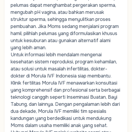
pelumas dapat menghambat pergerakan sperma,
mengubah pH vagina, atau bahkan merusak
struktur sperma, sehingga menyulitkan proses
pembuahan. Jika
Moms
sedang menjalani program
hamil, pilihlah pelumas yang diformulasikan khusus
untuk kesuburan atau gunakan alternatif alami
yang lebih aman.
Untuk
informasi
lebih
mendalam
mengenai
kesehatan
sistem
reproduksi
,
program
kehamilan
,
atau
solusi
untuk
masalah
infertilitas
,
dokter-
dokter
di Morula IVF Indonesia
siap
membantu
.
Klinik
fertilitas
Morula IVF
menawarkan
konsultasi
yang
komprehensif
dan
profesional
serta
berbagai
teknologi
canggih
seperti
Inseminasi
Buata
n
,
Bayi
Tabung
, dan
lainnya
.
Dengan
pengalaman
lebih
dari
dua
dekade
, Morula IVF
memiliki
tim
spesialis
kandungan
yang
berdedikasi
untuk
mendukung
Moms
dalam
usaha
memiliki
anak
yang
sehat
.