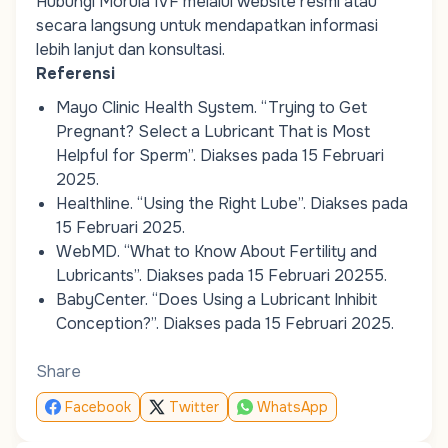
Hubungi
Morula IVF
melalui
website
resmi
atau
secara
langsung
untuk
mendapatkan
informasi
lebih
lanjut
dan
konsultasi
.
Referensi
Mayo Clinic Health System.
“Trying to Get
Pregnant? Select a Lubricant That is Most
Helpful for Sperm”
. Diakses pada 15 Februari
2025.
Healthline.
“Using the Right Lube”
. Diakses pada
15 Februari 2025.
WebMD.
“What to Know About Fertility and
Lubricants”
. Diakses pada 15 Februari 20255.
BabyCenter.
“Does Using a Lubricant Inhibit
Conception?”
. Diakses pada 15 Februari 2025.
Share
Facebook
Twitter
WhatsApp