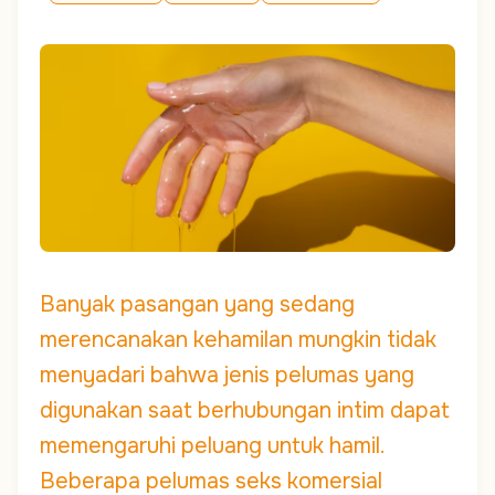
Banyak pasangan yang sedang
merencanakan kehamilan mungkin tidak
menyadari bahwa jenis pelumas yang
digunakan saat berhubungan intim dapat
memengaruhi peluang untuk hamil.
Beberapa pelumas seks komersial